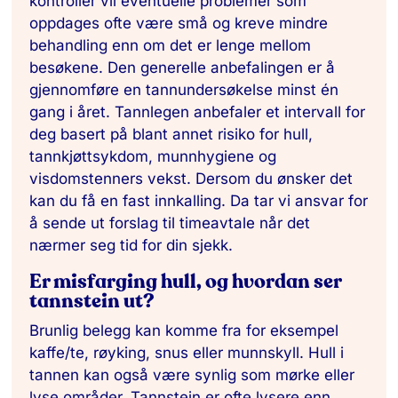
kontroller vil eventuelle problemer som
oppdages ofte være små og kreve mindre
behandling enn om det er lenge mellom
besøkene. Den generelle anbefalingen er å
gjennomføre en tannundersøkelse minst én
gang i året. Tannlegen anbefaler et intervall for
deg basert på blant annet risiko for hull,
tannkjøttsykdom,
munnhygiene og
visdomstenners vekst. Dersom du ønsker det
kan du få en fast innkalling. Da tar vi ansvar for
å sende ut forslag til timeavtale når det
nærmer seg tid for din sjekk.
Er misfarging hull, og hvordan ser
tannstein ut?
Brunlig belegg kan komme fra for eksempel
kaffe/te, røyking, snus eller munnskyll. Hull i
tannen kan også være synlig som mørke eller
lyse områder. Tannstein er ofte lysere enn