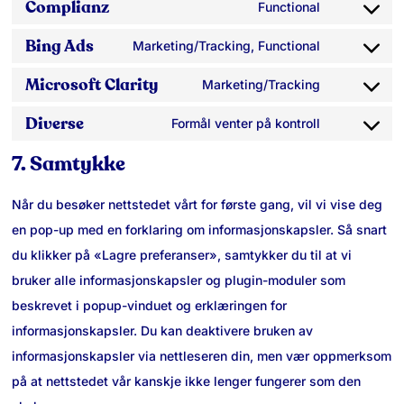
Complianz
to
Functional
divi-
Consent
service
(elegant-
Bing Ads
to
Marketing/Tracking, Functional
google-
Consent
themes)
service
maps
Microsoft Clarity
to
Marketing/Tracking
complianz
Consent
service
Diverse
to
Formål venter på kontroll
bing-
Consent
service
7. Samtykke
ads
to
microsoft-
service
clarity
Når du besøker nettstedet vårt for første gang, vil vi vise deg
diverse
en pop-up med en forklaring om informasjonskapsler. Så snart
du klikker på «Lagre preferanser», samtykker du til at vi
bruker alle informasjonskapsler og plugin-moduler som
beskrevet i popup-vinduet og erklæringen for
informasjonskapsler. Du kan deaktivere bruken av
informasjonskapsler via nettleseren din, men vær oppmerksom
på at nettstedet vår kanskje ikke lenger fungerer som den