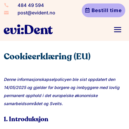
484 49 594
484 49 594


Bestill time
Bestill time
post@evident.no
post@evident.no


Cookieerklæring (EU)
Denne informasjonskapselpolicyen ble sist oppdatert den
14/05/2025 og gjelder for borgere og innbyggere med lovlig
permanent opphold i det europeiske økonomiske
samarbeidsområdet og Sveits.
1. Introduksjon