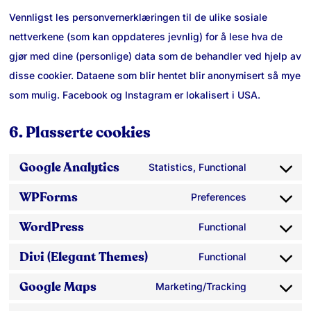
Vennligst les personvernerklæringen til de ulike sosiale
nettverkene (som kan oppdateres jevnlig) for å lese hva de
gjør med dine (personlige) data som de behandler ved hjelp av
disse cookier. Dataene som blir hentet blir anonymisert så mye
som mulig. Facebook og Instagram er lokalisert i USA.
6. Plasserte cookies
Google Analytics
Statistics, Functional
Consent
WPForms
to
Preferences
Consent
service
WordPress
to
Functional
google-
Consent
service
analytics
Divi (Elegant Themes)
to
Functional
wpforms
Consent
service
Google Maps
to
Marketing/Tracking
wordpress
Consent
service